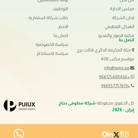
مجلس الادارة
التوظيف
لجان الشركة
طلب شراكة استثمارية
الهيكل التنظيمي
الاخبار
مكتبة الصور والفديو
اتصل بنا
اتصل بنا
سياسة الخصوصية
مكة المكرمة الدائري الثالث برج
سياسة الاستخدام
مواسم مكتب 408
info@ipmc.sa
+966125488466
+966557757619
كل الحقوق محفوظة
شركة مطوفي حجاج
إيران - 2026